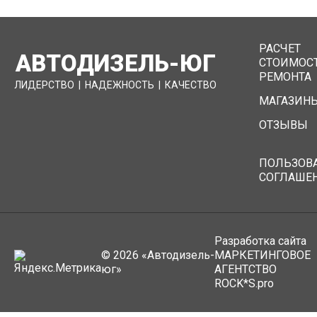
РАСЧЕТ
АВТОДИЗЕЛЬ-ЮГ
СТОИМОС
РЕМОНТА
ЛИДЕРСТВО
|
НАДЕЖНОСТЬ
|
КАЧЕСТВО
МАГАЗИН
ОТЗЫВЫ
ПОЛЬЗОВ
СОГЛАШЕ
Разработка сайта
© 2026 «Автодизель-
МАРКЕТИНГОВОЕ
юг»
АГЕНТСТВО
ROCK*S.pro