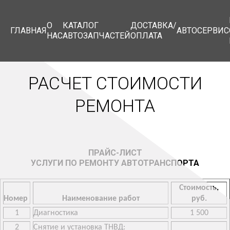
О
КАТАЛОГ
ДОСТАВКА/
ГЛАВНАЯ
АВТОСЕРВИС
НАС
АВТОЗАПЧАСТЕЙ
ОПЛАТА
РАСЧЕТ СТОИМОСТИ
РЕМОНТА
ПРАЙС-ЛИСТ
УСЛУГИ ПО РЕМОНТУ АВТОТРАНСПОРТА
Стоимость,
Номер
Наименование работ
руб.
1
Диагностика
1 500
2
Снятие и установка ТНВД: