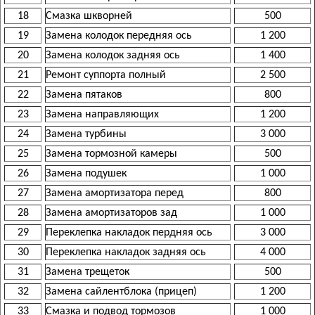
18
Смазка шкворней
500
19
Замена колодок передняя ось
1 200
20
Замена колодок задняя ось
1 400
21
Ремонт суппорта полный
2 500
22
Замена пятаков
800
23
Замена направляющих
1 200
24
Замена турбины
3 000
25
Замена тормозной камеры
500
26
Замена подушек
1 000
27
Замена амортизатора перед
800
28
Замена амортизаторов зад
1 000
29
Переклепка накладок пердняя ось
3 000
30
Переклепка накладок задняя ось
4 000
31
Замена трещеток
500
32
Замена сайлентблока (прицеп)
1 200
33
Смазка и подвод тормозов
1 000