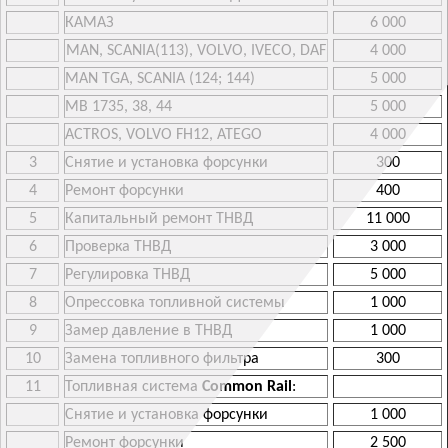
КАМАЗ
6 000
MAN, SCANIA(113), VOLVO, IVECO, DAF
4 000
MAN TGA, SCANIA (124; 144)
5 000
MB 1735, 38, 44
5 000
ACTROS, VOLVO FH12, ATEGO
4 000
3
Снятие и установка форсунки
300
4
Ремонт форсунки
400
5
Капитальный ремонт ТНВД
11 000
6
Проверка ТНВД
3 000
7
Регулировка ТНВД
5 000
8
Опрессовка топливной системы
1 000
9
Замер давление в ТНВД
1 000
10
Замена топливного фильтра
300
11
Топливная система
Common Rail
:
Снятие и установка форсунки
1 000
Ремонт форсунки
2 500