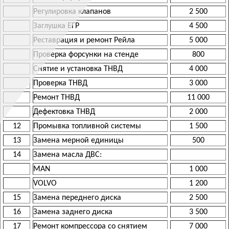
Регулировка клапанов
2 500
Заглушка ЕГР
4 500
Реставрация и ремонт Рейла
5 000
Проверка форсунки на стенде
800
Снятие и установка ТНВД
4 000
Проверка ТНВД
3 000
Ремонт ТНВД
11 000
Дефектовка ТНВД
2 000
12
Промывка топливной системы
1 500
13
Замена мерной единицы
500
14
Замена масла ДВС:
MAN
1 000
VOLVO
1 200
15
Замена переднего диска
2 500
16
Замена заднего диска
3 500
17
Ремонт компрессора со снятием
7 000