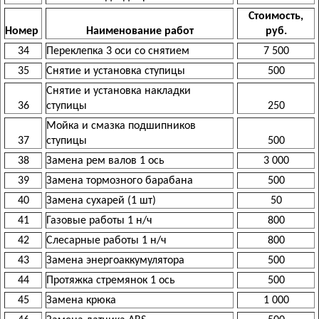
Стоимость,
Номер
Наименование работ
руб.
34
Переклепка 3 оси со снятием
7 500
35
Снятие и установка ступицы
500
Снятие и установка накладки
36
ступицы
250
Мойка и смазка подшипников
37
ступицы
500
38
Замена рем валов 1 ось
3 000
39
Замена тормозного барабана
500
40
Замена сухарей (1 шт)
50
41
Газовые работы 1 н/ч
800
42
Слесарные работы 1 н/ч
800
43
Замена энергоаккумулятора
500
44
Протяжка стремянок 1 ось
500
45
Замена крюка
1 000